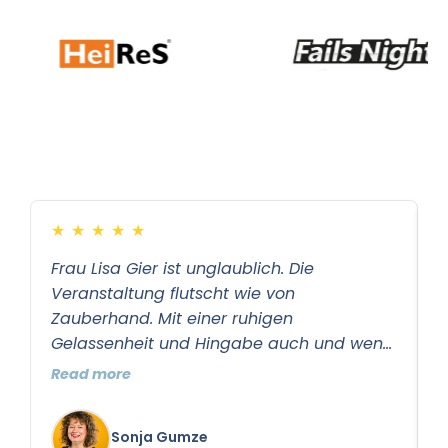
★
★
★
★
★
Frau Lisa Gier ist unglaublich. Die
I
Veranstaltung flutscht wie von
g
Zauberhand. Mit einer ruhigen
O
Gelassenheit und Hingabe auch und wenn
D
gerade der Tornado um einen tobt. Vielen
w
Read more
R
Dank, ich freue mich schon auf die
V
nächste Veranstaltung.
k
Sonja Gumze
w