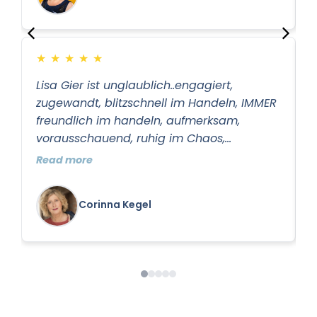
z
★
★
★
★
★
Lisa Gier ist unglaublich..engagiert,
L
zugewandt, blitzschnell im Handeln, IMMER
i
freundlich im handeln, aufmerksam,
Z
vorausschauend, ruhig im Chaos,
e
konzentriert, fokussiert. Sie ist
Read more
R
kundenorientiert wie es selten zu finden ist,
UND sie macht Ihre Arbeit mit Herz.
Corinna Kegel